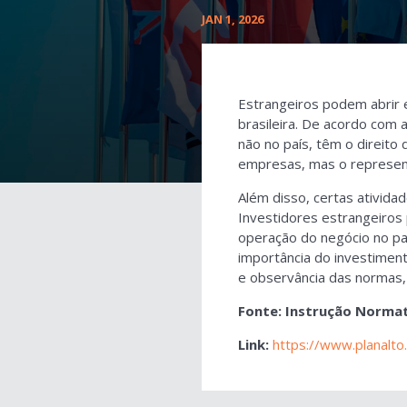
JAN 1, 2026
Estrangeiros podem abrir e
brasileira. De acordo com 
não no país, têm o direito 
empresas, mas o represent
Além disso, certas ativida
Investidores estrangeiros p
operação do negócio no paí
importância do investimen
e observância das normas,
Fonte: Instrução Normat
Link:
https://www.planalto