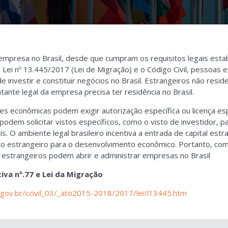
mpresa no Brasil, desde que cumpram os requisitos legais estab
a Lei nº 13.445/2017 (Lei de Migração) e o Código Civil, pessoas 
de investir e constituir negócios no Brasil. Estrangeiros não res
ante legal da empresa precisa ter residência no Brasil.
des econômicas podem exigir autorização específica ou licença esp
odem solicitar vistos específicos, como o visto de investidor, pa
s. O ambiente legal brasileiro incentiva a entrada de capital est
to estrangeiro para o desenvolvimento econômico. Portanto, co
 estrangeiros podem abrir e administrar empresas no Brasil
iva nº.77 e Lei da Migração
.gov.br/ccivil_03/_ato2015-2018/2017/lei/l13445.htm