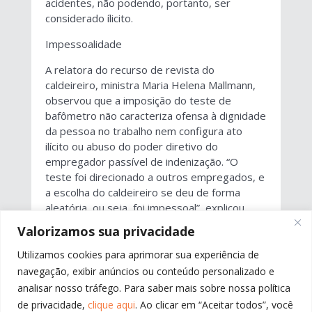
acidentes, não podendo, portanto, ser
considerado ílicito.
Impessoalidade
A relatora do recurso de revista do
caldeireiro, ministra Maria Helena Mallmann,
observou que a imposição do teste de
bafômetro não caracteriza ofensa à dignidade
da pessoa no trabalho nem configura ato
ilícito ou abuso do poder diretivo do
empregador passível de indenização. “O
teste foi direcionado a outros empregados, e
a escolha do caldeireiro se deu de forma
aleatória, ou seja, foi impessoal”, explicou.
Valorizamos sua privacidade
(DA/CF)
Utilizamos cookies para aprimorar sua experiência de
Processo: RR-11276-14.2015.5.03.0060
navegação, exibir anúncios ou conteúdo personalizado e
analisar nosso tráfego. Para saber mais sobre nossa política
de privacidade,
clique aqui
. Ao clicar em “Aceitar todos”, você
←
ANTERIOR
PRÓXIMO
→