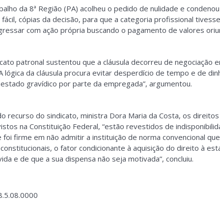
balho da 8ª Região (PA) acolheu o pedido de nulidade e condenou
 fácil, cópias da decisão, para que a categoria profissional tivess
ressar com ação própria buscando o pagamento de valores oriun
icato patronal sustentou que a cláusula decorreu de negociação
A lógica da cláusula procura evitar desperdício de tempo e de din
 estado gravídico por parte da empregada”, argumentou.
o recurso do sindicato, ministra Dora Maria da Costa, os direito
istos na Constituição Federal, “estão revestidos de indisponibilid
oi firme em não admitir a instituição de norma convencional que 
constitucionais, o fator condicionante à aquisição do direito à es
da e de que a sua dispensa não seja motivada”, concluiu.
.5.08.0000