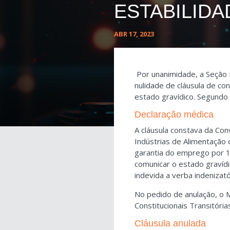
ESTABILIDA
ABR 17, 2023
Por unanimidade, a Seção E
nulidade de cláusula de co
estado gravídico. Segundo 
Declaração médica
A cláusula constava da Co
Indústrias de Alimentação 
garantia do emprego por 1
comunicar o estado gravíd
indevida a verba indenizató
No pedido de anulação, o 
Constitucionais Transitóri
Cláusula anulada