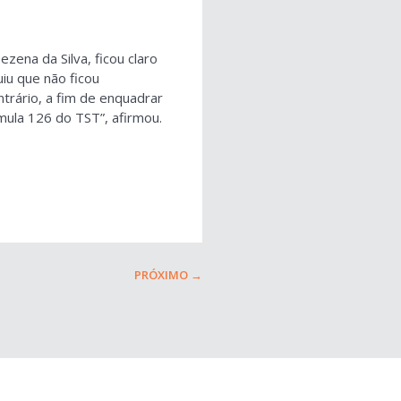
zena da Silva, ficou claro
iu que não ficou
trário, a fim de enquadrar
mula 126 do TST”, afirmou.
PRÓXIMO
→