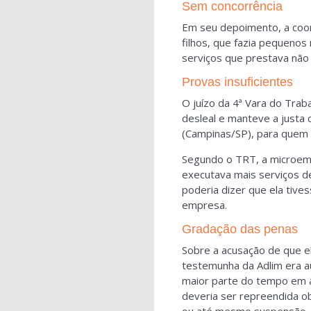
Sem concorrência
Em seu depoimento, a coo
filhos, que fazia pequenos
serviços que prestava não
Provas insuficientes
O juízo da 4ª Vara do Tra
desleal e manteve a justa 
(Campinas/SP), para quem 
Segundo o TRT, a microem
executava mais serviços de
poderia dizer que ela tive
empresa.
Gradação das penas
Sobre a acusação de que e
testemunha da Adlim era au
maior parte do tempo em at
deveria ser repreendida o
ou até mesmo suspensão, ma