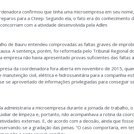
rdenadora confirmou que tinha uma microempresa em seu nome,
 reparos para a Cteep. Segundo ela, o fato era do conhecimento
 concorriam com a atividade desenvolvida pela Adlim.
balho de Bauru entendeu comprovadas as faltas graves de improb
causa. A sentença, porém, foi reformada pelo Tribunal Regional d
a empresa não havia apresentado provas suficientes das faltas 
presa da coordenadora fora aberta em novembro de 2015, quand
 manutenção civil, elétrica e hidrossanitária para a companhia es
sse se aproveitado de informações privilegiadas para conseguir s
la administraria a microempresa durante a jornada de trabalho, 
xiliar de limpeza e, portanto, não acompanhava a rotina da coor
ividades externas. E, de acordo com a decisão, ainda que fosse 
bservando-se a gradação das penas. “O caso comportaria, em tes
s não a justa causa”, concluiu.