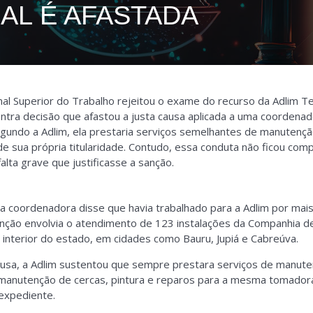
AL É AFASTADA
al Superior do Trabalho rejeitou o exame do recurso da Adlim T
contra decisão que afastou a justa causa aplicada a uma coordena
egundo a Adlim, ela prestaria serviços semelhantes de manutenção
 sua própria titularidade. Contudo, essa conduta não ficou com
alta grave que justificasse a sanção.
 a coordenadora disse que havia trabalhado para a Adlim por mai
função envolvia o atendimento de 123 instalações da Companhia 
o interior do estado, em cidades como Bauru, Jupiá e Cabreúva.
ausa, a Adlim sustentou que sempre prestara serviços de manute
 manutenção de cercas, pintura e reparos para a mesma tomado
 expediente.