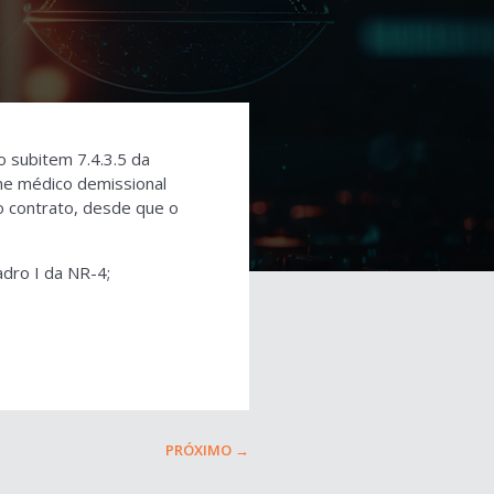
 o subitem 7.4.3.5 da
me médico demissional
o contrato, desde que o
adro I da NR-4;
PRÓXIMO
→