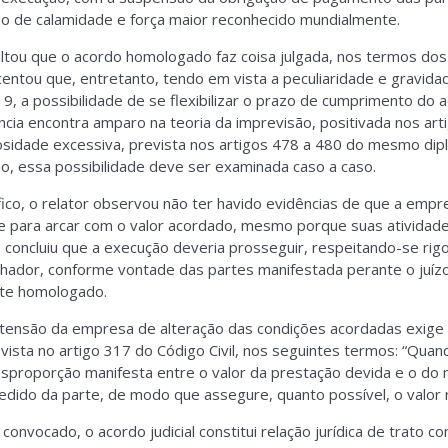
o de calamidade e força maior reconhecido mundialmente.
altou que o acordo homologado faz coisa julgada, nos termos dos
centou que, entretanto, tendo em vista a peculiaridade e gravidad
, a possibilidade de se flexibilizar o prazo de cumprimento do 
ncia encontra amparo na teoria da imprevisão, positivada nos arti
sidade excessiva, prevista nos artigos 478 a 480 do mesmo dipl
o, essa possibilidade deve ser examinada caso a caso.
fico, o relator observou não ter havido evidências de que a emp
nte para arcar com o valor acordado, mesmo porque suas atividad
, concluiu que a execução deveria prosseguir, respeitando-se r
hador, conforme vontade das partes manifestada perante o juízo
nte homologado.
etensão da empresa de alteração das condições acordadas exige a
evista no artigo 317 do Código Civil, nos seguintes termos: “Qua
desproporção manifesta entre o valor da prestação devida e o d
 pedido da parte, de modo que assegure, quanto possível, o valor 
convocado, o acordo judicial constitui relação jurídica de trato co