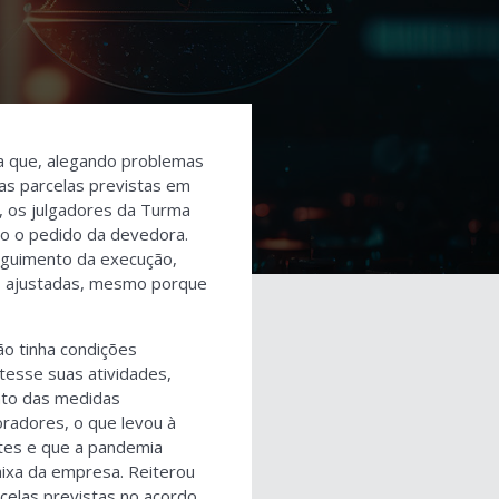
a que, alegando problemas
as parcelas previstas em
, os julgadores da Turma
do o pedido da devedora.
seguimento da execução,
as ajustadas, mesmo porque
o tinha condições
esse suas atividades,
nto das medidas
radores, o que levou à
ntes e que a pandemia
aixa da empresa. Reiterou
elas previstas no acordo,