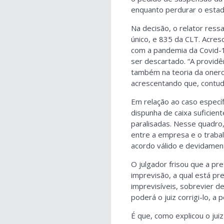
enquanto perdurar o estad
Na decisão, o relator ress
único, e 835 da CLT. Acres
com a pandemia da Covid-19
ser descartado. “A providê
também na teoria da onero
acrescentando que, contud
Em relação ao caso especí
dispunha de caixa suficie
paralisadas. Nesse quadro
entre a empresa e o trabal
acordo válido e devidame
O julgador frisou que a pr
imprevisão, a qual está pr
imprevisíveis, sobrevier 
poderá o juiz corrigi-lo, a
É que, como explicou o juiz 