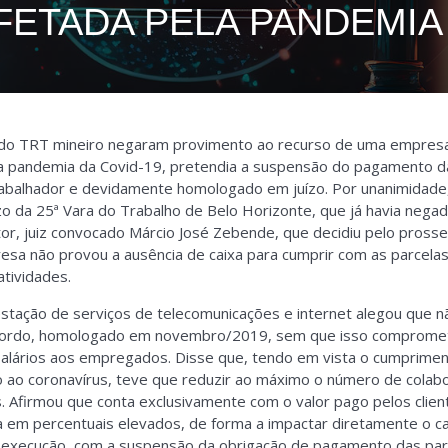
FETADA PELA PANDEMIA
 do TRT mineiro negaram provimento ao recurso de uma empres
da pandemia da Covid-19, pretendia a suspensão do pagamento d
abalhador e devidamente homologado em juízo. Por unanimidade
zo da 25ª Vara do Trabalho de Belo Horizonte, que já havia nega
ator, juiz convocado Márcio José Zebende, que decidiu pelo pros
esa não provou a ausência de caixa para cumprir com as parcel
atividades.
tação de serviços de telecomunicações e internet alegou que nã
 acordo, homologado em novembro/2019, sem que isso compromet
salários aos empregados. Disse que, tendo em vista o cumprime
 ao coronavírus, teve que reduzir ao máximo o número de colabo
s. Afirmou que conta exclusivamente com o valor pago pelos clie
a em percentuais elevados, de forma a impactar diretamente o c
execução, com a suspensão da obrigação de pagamento das parc