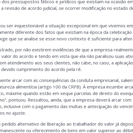
dos pressupostos fáticos e jurídicos que existiam na ocasião em
a revisão de acordo judicial, se ocorrer modificação no estado de
rou ser inquestionável a situação excepcional em que vivemos e
damente diferente dos fatos que existiam na época da celebração
ge que se analise se esse novo contexto é suficiente para alte
strado, por não existirem evidências de que a empresa realment
o valor do acordo e tendo em vista que ela não paralisou suas at
com atendimento aos seus clientes, não cabe, no caso, a aplicação
devido cumprimento do acordo pela ré.
uente arcar com as consequências da conduta empresarial, salien
tureza alimentícia (artigo 100 da CRFB). À empresa incumbe arca
, máxime quando estão em xeque parcelas de direito do exequ
”, pontuou. Ressaltou, ainda, que a empresa deverá arcar com 
 inclusive com o pagamento das multas e antecipação do vencim
os no ajuste.
pedido alternativo de liberação ao trabalhador do valor já depos
manescente ou oferecimento de bens em valor superior ao débit