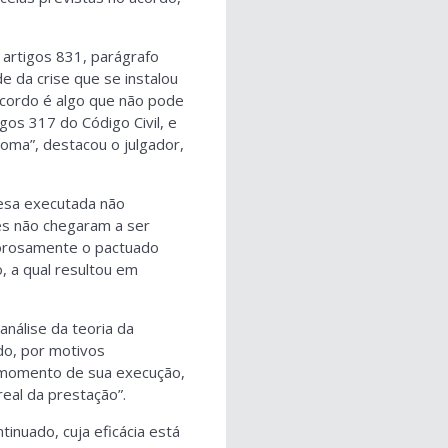
 artigos 831, parágrafo
e da crise que se instalou
acordo é algo que não pode
gos 317 do Código Civil, e
oma”, destacou o julgador,
resa executada não
es não chegaram a ser
igorosamente o pactuado
, a qual resultou em
nálise da teoria da
ndo, por motivos
o momento de sua execução,
real da prestação”.
ntinuado, cuja eficácia está