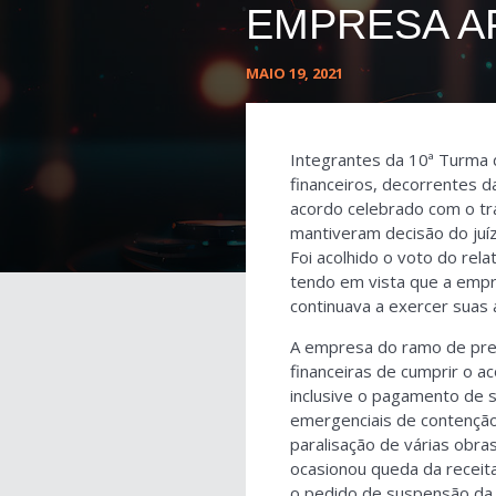
EMPRESA A
MAIO 19, 2021
Integrantes da 10ª Turma
financeiros, decorrentes 
acordo celebrado com o tr
mantiveram decisão do juí
Foi acolhido o voto do rel
tendo em vista que a empr
continuava a exercer suas 
A empresa do ramo de pres
financeiras de cumprir o
inclusive o pagamento de 
emergenciais de contenção
paralisação de várias obra
ocasionou queda da receit
o pedido de suspensão da 