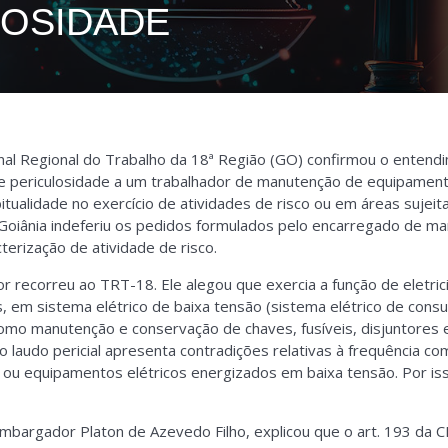
LOSIDADE
al Regional do Trabalho da 18ª Região (GO) confirmou o entendi
de periculosidade a um trabalhador de manutenção de equipamento
ualidade no exercício de atividades de risco ou em áreas sujeitas
 Goiânia indeferiu os pedidos formulados pelo encarregado de ma
cterização de atividade de risco.
r recorreu ao TRT-18. Ele alegou que exercia a função de eletri
 em sistema elétrico de baixa tensão (sistema elétrico de consu
como manutenção e conservação de chaves, fusíveis, disjuntores e 
o laudo pericial apresenta contradições relativas à frequência co
 ou equipamentos elétricos energizados em baixa tensão. Por isso
embargador Platon de Azevedo Filho, explicou que o art. 193 da 