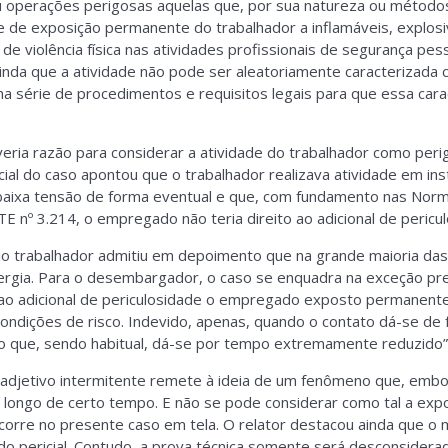
u operações perigosas aquelas que, por sua natureza ou métodos
 de exposição permanente do trabalhador a inflamáveis, explosiv
e violência física nas atividades profissionais de segurança pess
da que a atividade não pode ser aleatoriamente caracterizada
uma série de procedimentos e requisitos legais para que essa cara
eria razão para considerar a atividade do trabalhador como perig
cial do caso apontou que o trabalhador realizava atividade em i
 baixa tensão de forma eventual e que, com fundamento nas No
E nº 3.214, o empregado não teria direito ao adicional de pericu
rio trabalhador admitiu em depoimento que na grande maioria da
rgia. Para o desembargador, o caso se enquadra na exceção pre
o ao adicional de periculosidade o empregado exposto permanen
 condições de risco. Indevido, apenas, quando o contato dá-se de
u o que, sendo habitual, dá-se por tempo extremamente reduzido”
 o adjetivo intermitente remete à ideia de um fenômeno que, emb
o longo de certo tempo. E não se pode considerar como tal a exp
orre no presente caso em tela. O relator destacou ainda que o 
udo pericial. Contudo, a prova técnica somente será desconside