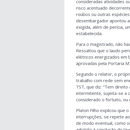
consideradas atividades o
risco acentuado decorrente
roubos ou outras espécies d
desembargador apontou ain
exigida, além de perícia, 
estabelecida.
Para o magistrado, não hav
Ressaltou que o laudo peri
elétricos energizados em
aprovadas pela Portaria MT
Segundo o relator, o próp
trabalho com rede sem ene
TST, que diz: “Tem direit
intermitente, sujeita-se a
considerado o fortuito, o
Platon Filho explicou que
interrupções, se repete a
de modo eventual, como oc
adstrito à conclusão do la