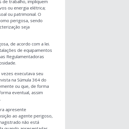
 de trabalho, impliquem
os ou energia elétrica;
oal ou patrimonial. O
 como perigosa, sendo
cterização seja
osa, de acordo com a lei.
nstalações de equipamentos
rmas Regulamentadoras
losidade.
s vezes executava seu
vista na Súmula 364 do
temente ou que, de forma
 forma eventual, assim
.
ora apresente
osição ao agente perigoso,
magistrado não está
rada quando apresentadas