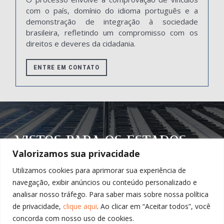
com o país, domínio do idioma português e a
demonstração de integração à sociedade
brasileira, refletindo um compromisso com os
direitos e deveres da cidadania.
ENTRE EM CONTATO
VISTOS PARA OS ESTADOS
Valorizamos sua privacidade
UNIDOS
Utilizamos cookies para aprimorar sua experiência de
navegação, exibir anúncios ou conteúdo personalizado e
Os Estados Unidos oferecem diversas opções de
analisar nosso tráfego. Para saber mais sobre nossa política
vistos para profissionais qualificados,
de privacidade,
clique aqui
. Ao clicar em “Aceitar todos”, você
investidores e talentos excepcionais. Entre eles,
concorda com nosso uso de cookies.
destacam-se os vistos EB-1, EB-2 NIW, O-1, E-2 e L-