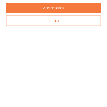
1.
Aceitar todos
VISTO EB-1
Rejeitar
VISTO EB-2 – NIW
VISTO O-1
VISTO E-2
VISTO L-1